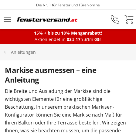
Die Nr. 1 für Fenster und Türen online
Zum Hauptinhalt springen
15% + bis zu 18% Mengenrabatt!
Aktion endet in
03
d
17
h
51
m
02
s
Fenster
Anleitungen
Balkontüren
Markise ausmessen – eine
Anleitung
Terrassentüren
Die Breite und Ausladung der Markise sind die
wichtigsten Elemente für eine großflächige
Beschattung. In unserem praktischen
Markisen-
Haustüren
Konfigurator
können Sie eine
Markise nach Maß
für
Ihren Balkon oder Ihre Terrasse bestellen. Wir zeigen
Sonnenschutz
Ihnen, was Sie beachten müssen, um die passende