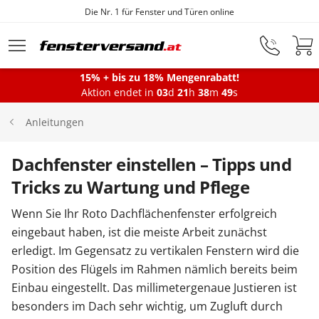
Die Nr. 1 für Fenster und Türen online
Zum Hauptinhalt springen
15% + bis zu 18% Mengenrabatt!
Aktion endet in
03
d
21
h
38
m
49
s
Fenster
Anleitungen
Balkontüren
Dachfenster einstellen – Tipps und
Tricks zu Wartung und Pflege
Terrassentüren
Wenn Sie Ihr Roto Dachflächenfenster erfolgreich
eingebaut haben, ist die meiste Arbeit zunächst
erledigt. Im Gegensatz zu vertikalen Fenstern wird die
Haustüren
Position des Flügels im Rahmen nämlich bereits beim
Einbau eingestellt. Das millimetergenaue Justieren ist
Sonnenschutz
besonders im Dach sehr wichtig, um Zugluft durch