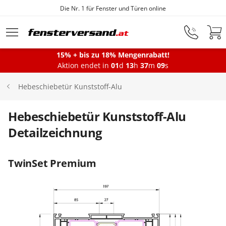
Die Nr. 1 für Fenster und Türen online
Zum Hauptinhalt springen
15% + bis zu 18% Mengenrabatt!
Aktion endet in
01
d
13
h
37
m
09
s
Fenster
Hebeschiebetür Kunststoff-Alu
Balkontüren
Hebeschiebetür Kunststoff-Alu
Detailzeichnung
Terrassentüren
TwinSet Premium
Haustüren
Sonnenschutz