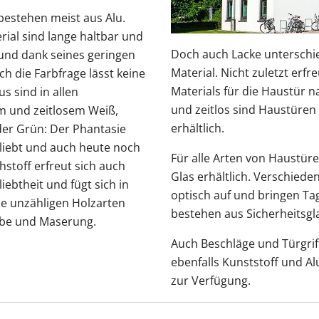
estehen meist aus Alu.
ial sind lange haltbar und
Doch auch Lacke unterschi
 und dank seines geringen
Material. Nicht zuletzt erfr
h die Farbfrage lässt keine
Materials für die Haustür na
s sind in allen
und zeitlos sind Haustüren 
em und zeitlosem Weiß,
erhältlich.
oder Grün: Der Phantasie
eliebt und auch heute noch
Für alle Arten von Haustüre
stoff erfreut sich auch
Glas erhältlich. Verschied
ebtheit und fügt sich in
optisch auf und bringen Tag
e unzähligen Holzarten
bestehen aus Sicherheitsg
rbe und Maserung.
Auch Beschläge und Türgriff
ebenfalls Kunststoff und A
zur Verfügung.