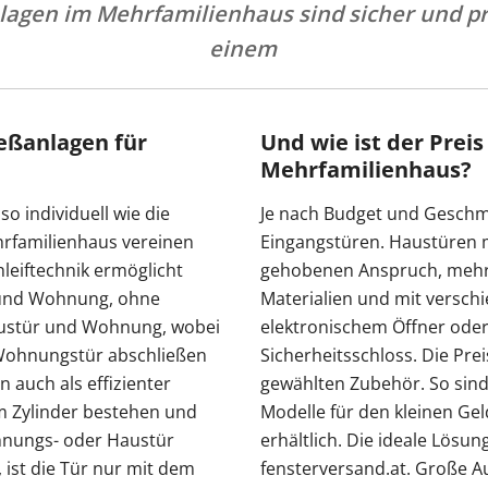
lagen im Mehrfamilienhaus sind sicher und pr
einem
ießanlagen für
Und wie ist der Preis
Mehrfamilienhaus?
o individuell wie die
Je nach Budget und Geschma
rfamilienhaus vereinen
Eingangstüren. Haustüren mi
hleiftechnik ermöglicht
gehobenen Anspruch, mehrf
 und Wohnung, ohne
Materialien und mit versch
Haustür und Wohnung, wobei
elektronischem Öffner od
e Wohnungstür abschließen
Sicherheitsschloss. Die Pre
 auch als effizienter
gewählten Zubehör. So sind
em Zylinder bestehen und
Modelle für den kleinen Ge
hnungs- oder Haustür
erhältlich. Die ideale Lösu
 ist die Tür nur mit dem
fensterversand.at. Große Au