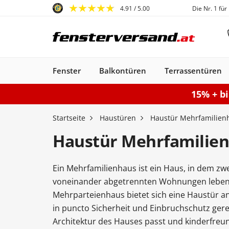
4.91
/ 5.00
Die Nr. 1 für
Fenster
Balkontüren
Terrassentüren
15% + b
Fenster
Balkontüren
Terrassentüren
Haustüren
Sonnenschutz
Gartentore
Garagentore
Carports
Startseite
Haustüren
Haustür Mehrfamilien
Haustür Mehrfamilie
Ein Mehrfamilienhaus ist ein Haus, in dem zw
Kunststofffenster
Haustüren
Balkontüren
Rollladen
Anbau Carports
PSK-Türen
Einzeltor
Sektionaltore
Kunststoff-Alu
Haustüren
Balkontüren
Raffstores
Carports freistehen
Smart-Slide
Haustüren
Holzfenster
Doppeltor
Balkontür
Außenro
Ha
voneinander abgetrennten Wohnungen leben. 
Kunststoff
Kunststoff
Stahl-Alu
Fenster
Kunststoff-Alu
Aluminium
Mehrparteienhaus bietet sich eine Haustür a
Konfigurieren
Sektionaltor konfigurieren
Konfigurieren
Gartentor konfigurier
Carport konfiguriere
Terrassentür k
Konfigur
in puncto Sicherheit und Einbruchschutz gerech
Fenster konfiguriere
Balkontür ko
Architektur des Hauses passt und kinderfreun
Haustür konfigurieren