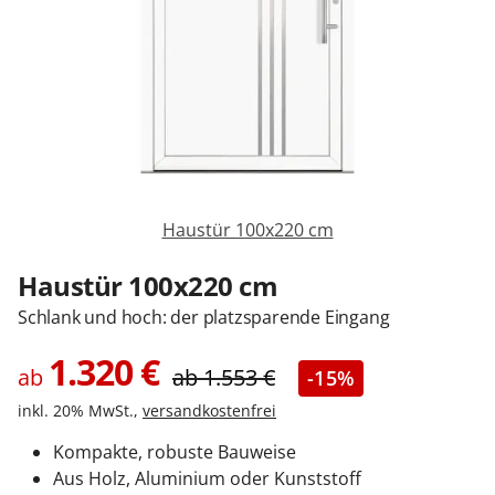
Zäune & Tore
Garagentore
Carports
Haustür 100x220 cm
Anmelden / Registrieren
Haustür 100x220 cm
Schlank und hoch: der platzsparende Eingang
Kontakt / Hilfe
1.320
€
ab
ab
1.553
€
-15%
inkl. 20% MwSt.,
versandkostenfrei
Kompakte, robuste Bauweise
Aus Holz, Aluminium oder Kunststoff