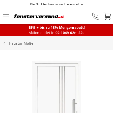
Die Nr. 1 für Fenster und Türen online
Zum Hauptinhalt springen
15% + bis zu 18% Mengenrabatt!
Aktion endet in
02
d
04
h
02
m
51
s
Fenster
Haustür Maße
Balkontüren
Terrassentüren
Haustüren
Sonnenschutz