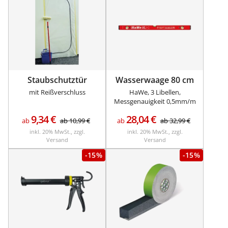
Staubschutztür
Wasserwaage 80 cm
mit Reißverschluss
HaWe, 3 Libellen,
Messgenauigkeit 0,5mm/m
9,34
€
28,04
€
ab
ab
10,99
€
ab
ab
32,99
€
inkl. 20% MwSt., zzgl.
inkl. 20% MwSt., zzgl.
Versand
Versand
-15%
-15%