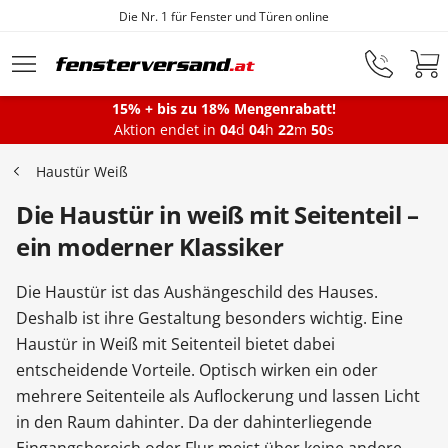
Die Nr. 1 für Fenster und Türen online
Zum Hauptinhalt springen
15% + bis zu 18% Mengenrabatt!
Aktion endet in
04
d
04
h
22
m
49
s
Fenster
Haustür Weiß
Die Haustür in weiß mit Seitenteil –
Balkontüren
ein moderner Klassiker
Terrassentüren
Die Haustür ist das Aushängeschild des Hauses.
Deshalb ist ihre Gestaltung besonders wichtig. Eine
Haustür in Weiß mit Seitenteil bietet dabei
Haustüren
entscheidende Vorteile. Optisch wirken ein oder
mehrere Seitenteile als Auflockerung und lassen Licht
in den Raum dahinter. Da der dahinterliegende
Sonnenschutz