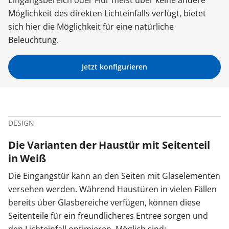
Eingangsbereich oder Flur meist über keine andere
Möglichkeit des direkten Lichteinfalls verfügt, bietet
Zäune & Tore
sich hier die Möglichkeit für eine natürliche
Beleuchtung.
Garagentore
Jetzt konfigurieren
Carports
DESIGN
Anmelden / Registrieren
Die Varianten der Haustür mit Seitenteil
in Weiß
Kontakt / Hilfe
Die Eingangstür kann an den Seiten mit Glaselementen
versehen werden. Während Haustüren in vielen Fällen
bereits über Glasbereiche verfügen, können diese
Seitenteile für ein freundlicheres Entree sorgen und