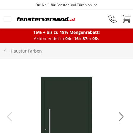
Die Nr. 1 für Fenster und Türen online
Zum Hauptinhalt springen
15% + bis zu 18% Mengenrabatt!
Aktion endet in
04
d
16
h
57
m
08
s
Fenster
Haustür Farben
Balkontüren
Terrassentüren
Haustüren
Sonnenschutz