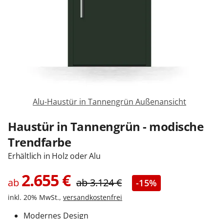
Zäune & Tore
Garagentore
Carports
Alu-Haustür in Tannengrün Außenansicht
Anmelden / Registrieren
Haustür in Tannengrün - modische
Trendfarbe
Erhältlich in Holz oder Alu
Kontakt / Hilfe
2.655
€
ab
ab
3.124
€
-15%
inkl. 20% MwSt.,
versandkostenfrei
Modernes Design