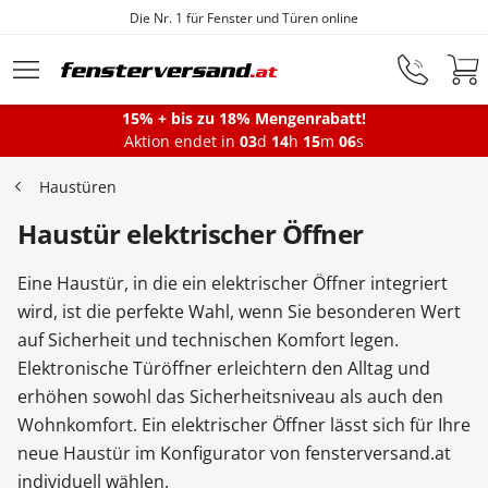
1 für Fenster und Türen online
F
Zum Hauptinhalt springen
15% + bis zu 18% Mengenrabatt!
Aktion endet in
03
d
14
h
15
m
05
s
Fenster
Haustüren
Haustür elektrischer Öffner
Balkontüren
Eine Haustür, in die ein elektrischer Öffner integriert
Terrassentüren
wird, ist die perfekte Wahl, wenn Sie besonderen Wert
auf Sicherheit und technischen Komfort legen.
Elektronische Türöffner erleichtern den Alltag und
Haustüren
erhöhen sowohl das Sicherheitsniveau als auch den
Wohnkomfort. Ein elektrischer Öffner lässt sich für Ihre
neue Haustür im Konfigurator von fensterversand.at
Sonnenschutz
individuell wählen.