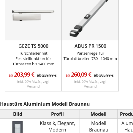
GEZE TS 5000
ABUS PR 1500
Türschließer mit
Panzerriegel für
Feststellfunktion für
Türblattbreiten 780 - 1040 mm
Türbreiten bis 1400 mm
203,99
€
260,09
€
ab
ab
239,99
€
ab
ab
305,99
€
inkl. 20% MwSt., zzgl.
inkl. 20% MwSt., zzgl.
Versand
Versand
Haustüre Aluminium Modell Braunau
Bild
Profil
Modell
Prod
Klassik, Elegant,
Modell
Alum
Modern
Braunau
Hau