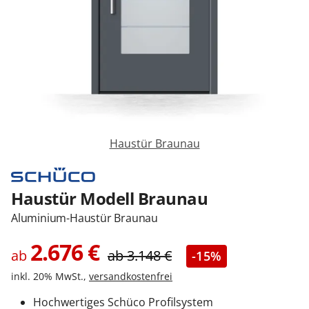
Zäune & Tore
Garagentore
Carports
Haustür Braunau
Anmelden / Registrieren
Haustür Modell Braunau
Aluminium-Haustür Braunau
Kontakt / Hilfe
2.676
€
ab
ab
3.148
€
-15%
inkl. 20% MwSt.,
versandkostenfrei
Hochwertiges Schüco Profilsystem