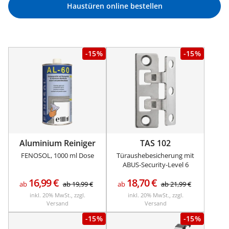
Haustüren online bestellen
-15%
-15%
Aluminium Reiniger
TAS 102
FENOSOL, 1000 ml Dose
Türaushebesicherung mit
ABUS-Security-Level 6
16,99
€
18,70
€
ab
ab
19,99
€
ab
ab
21,99
€
inkl. 20% MwSt., zzgl.
inkl. 20% MwSt., zzgl.
Versand
Versand
-15%
-15%