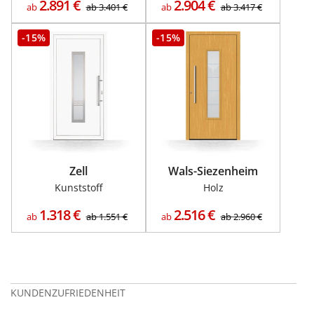
2.891
€
2.904
€
ab
ab
3.401
€
ab
ab
3.417
€
-15%
-15%
Zell
Wals-Siezenheim
Kunststoff
Holz
1.318
€
2.516
€
ab
ab
1.551
€
ab
ab
2.960
€
KUNDENZUFRIEDENHEIT