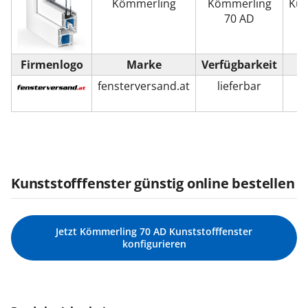
Kömmerling
Kömmerling
Kun
70 AD
Firmenlogo
Marke
Verfügbarkeit
fensterversand.at
lieferbar
Kunststofffenster günstig online bestellen
Jetzt Kömmerling 70 AD Kunststofffenster
konfigurieren