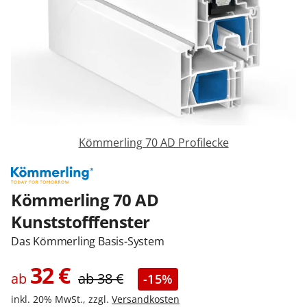
Zäune & Tore
Garagentore
Carports
Kömmerling 70 AD Profilecke
Anmelden / Registrieren
Kömmerling 70 AD
Kunststofffenster
Kontakt / Hilfe
Das Kömmerling Basis-System
32
€
ab
ab
38
€
-15%
inkl. 20% MwSt., zzgl.
Versandkosten