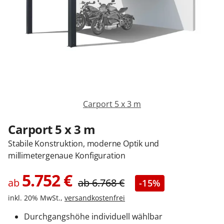
Zäune & Tore
Garagentore
Carports
Carport 5 x 3 m
Anmelden / Registrieren
Carport 5 x 3 m
Stabile Konstruktion, moderne Optik und
millimetergenaue Konfiguration
Kontakt / Hilfe
5.752
€
ab
ab
6.768
€
-15%
inkl. 20% MwSt.,
versandkostenfrei
Durchgangshöhe individuell wählbar