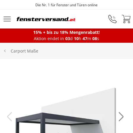
Die Nr. 1 für Fenster und Türen online
Zum Hauptinhalt springen
15% + bis zu 18% Mengenrabatt!
Aktion endet in
03
d
10
h
47
m
08
s
Fenster
Carport Maße
Balkontüren
Terrassentüren
Haustüren
Sonnenschutz