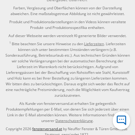
Farben, Verglasung und Oberflächen können von der Darstellung
abweichen. Eine maßstabsgetreue Abbildung ist nicht gewährleistet.
Produkt und Produktionsdarstellungen in den Videos können veraltete
Produkt- und Produktionsspezifika enthalten.
Auf dieser Webseite werden vereinzelt KI-generierte Bilder verwendet.
1
Bitte beachten Sie unsere Hinweise zu den
Lieferzeiten
. Lieferzeiten
können sich unter bestimmten Umständen verlängern (z.B.
Sonderausführung, Betriebsurlaub etc.). Aus technischen Gründen können
wir solche Verlängerungen bei der automatischen Berechnung der
Lieferzeit im Warenkorb nicht berücksichtigen. Aufgrund von
Lieferengpässen bei der Beschaffung von Rohstoffen wie Stahl, Kunststoff
und Holz kann es bei Ihrer Bestellung zu längeren Lieferzeiten kommen.
Wir bitten dies zu berücksichtigen. Daraus ergibt sich weder das Recht auf
eine nachträgliche Preisminderung, noch die Möglichkeit vom Kaufvertrag
zurückzutreten.
Als Kunde von fensterversand.at erhalten Sie gelegentlich
Produktempfehlungen per E-Mail, von denen Sie sich jederzeit über einen
Link in der E-Mail abmelden können. Weitere Informationen finden Sie in
unserer
Datenschutzerklärung
.
Copyright 2026
fensterversand.at
by Neuffer Fenster & Türen GmbH aus
Stuttgart, gegründet 1872