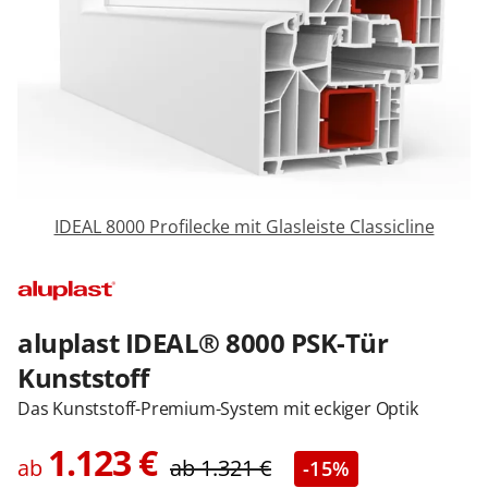
Zäune & Tore
Garagentore
Carports
IDEAL 8000 Profilecke mit Glasleiste Classicline
Anmelden / Registrieren
aluplast IDEAL® 8000 PSK-Tür
Kontakt / Hilfe
Kunststoff
Das Kunststoff-Premium-System mit eckiger Optik
1.123
€
ab
ab
1.321
€
-15%