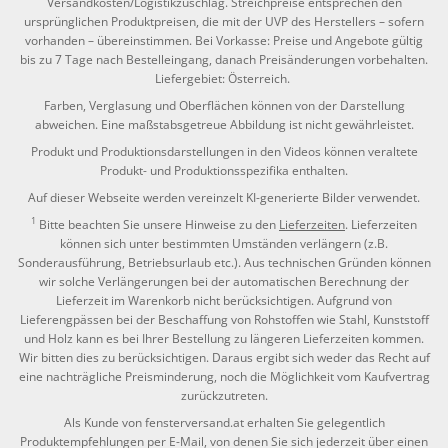
Versandkosten/Logistikzuschlag. Streichpreise entsprechen den
ursprünglichen Produktpreisen, die mit der UVP des Herstellers – sofern
vorhanden – übereinstimmen. Bei Vorkasse: Preise und Angebote gültig
bis zu 7 Tage nach Bestelleingang, danach Preisänderungen vorbehalten.
Liefergebiet: Österreich.
Farben, Verglasung und Oberflächen können von der Darstellung
abweichen. Eine maßstabsgetreue Abbildung ist nicht gewährleistet.
Produkt und Produktionsdarstellungen in den Videos können veraltete
Produkt- und Produktionsspezifika enthalten.
Auf dieser Webseite werden vereinzelt KI-generierte Bilder verwendet.
1
Bitte beachten Sie unsere Hinweise zu den
Lieferzeiten
. Lieferzeiten
können sich unter bestimmten Umständen verlängern (z.B.
Sonderausführung, Betriebsurlaub etc.). Aus technischen Gründen können
wir solche Verlängerungen bei der automatischen Berechnung der
Lieferzeit im Warenkorb nicht berücksichtigen. Aufgrund von
Lieferengpässen bei der Beschaffung von Rohstoffen wie Stahl, Kunststoff
und Holz kann es bei Ihrer Bestellung zu längeren Lieferzeiten kommen.
Wir bitten dies zu berücksichtigen. Daraus ergibt sich weder das Recht auf
eine nachträgliche Preisminderung, noch die Möglichkeit vom Kaufvertrag
zurückzutreten.
Als Kunde von fensterversand.at erhalten Sie gelegentlich
Produktempfehlungen per E-Mail, von denen Sie sich jederzeit über einen