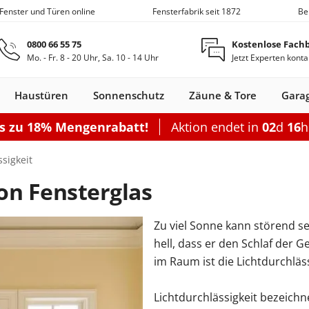
 Fenster und Türen online
Fensterfabrik seit 1872
Be
Zum Hauptinhalt springen
0800 66 55 75
Kostenlose Fach
Mo. - Fr. 8 - 20 Uhr, Sa. 10 - 14 Uhr
Jetzt Experten konta
Haustüren
Sonnenschutz
Zäune & Tore
Gara
is zu 18% Mengenrabatt!
Aktion endet in
02
d
16
Nebeneingangstüren
Dachfenster
Zäune
Optionen
Optionen
Zubehör
Optionen
Sch
ssigkeit
Garagentor elektrisch
Einzelcarport
Balkontürgrif
Terrassentür
on Fensterglas
Sektionaltor Oberflächenstruk
Doppelcarport
Abdeckleiste
Terrassen-Sc
Sektionaltor Lamellen
Doppelcarport mit Abstellrau
Balkontürko
Terrassentür
Zu viel Sonne kann störend se
d
en Holz
llos
ustüren Holz
Holz-Alu
Faltschiebe­türen
Carports mit Abstellraum
Rolltore
Balkontüren Holz-
Fensterläden
Schiebetor
Aluminium­
Nebeneingangstür
Hebeschiebe­türen
Markisen
Balkontüren
Garagentor mit Tür
Carport Dacheindeckung
Dachfenster
Nebeneingangstür
Gartenzaun
Pergola
Montageset
Neb
S
hell, dass er den Schlaf der G
Fenster
Alu
fenster
Stahl
Aluminium
Holz
Carport Beleuchtung
im Raum ist die Lichtdurchläss
en
n
onfigurieren
ieren
Rolltor konfigurieren
Konfigurieren
Konfigurieren
Konfigurieren
Konfigurieren
n
nfigurieren
Konfigurieren
K
Lichtdurchlässigkeit bezeichn
Nebeneingangstür konfiguriere