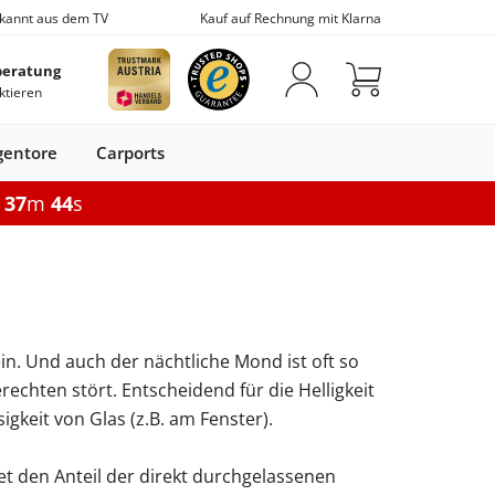
kannt aus dem TV
Kauf auf Rechnung mit Klarna
beratung
ktieren
gentore
Carports
h
37
m
43
s
iebefenster
Optionen
Fensterbänke
Vordächer
Optionen
fe
 mit Rolladen
Elektrische Rolladen
Fensterbank innen
Vordächer aus Glas
Gartenor elektrisch
tur
n
hiebetür
Pergola Aluminium
Fensterbank außen
Vordächer mit Seitenteil
8-6-8
Doppelstabmatten
Brief & Paket
m
pplungen
 sichern
Pergola mit Seitenwand
Fensterzubehör
6-5-6
in. Und auch der nächtliche Mond ist oft so
eneingangstür
chiebefenster
Doppelstabmattenzaun
Markise elektrisch
Briefkasten
Doppelstabmatten
Fenstergitter
erechten stört. Entscheidend für die Helligkeit
Kunststoff
Markise 295 × 250 cm
Paketbox
igkeit von Glas (z.B. am Fenster).
Flachdachfenster
Konfigurieren
Zubehör
Seitenmarkise
onfigurieren
Flachdachfenster elektrisch
et den Anteil der direkt durchgelassenen
n