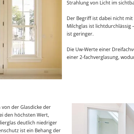
Strahlung von Licht im sichtb
n
r Kosten
tenmarkise
ragentor Preise
errassentür Farben
Carport Kosten
Zaun Farben
Gelenkarmmarkise
Garagentor Farben
Carport oder Garage
Zäune Kosten
Rolladen nachrüsten
Pe
Der Begriff ist dabei nicht m
tür Farben
Kömmerling Fenster
Balkontür mit Rollladen
VEKA Fenster
Balkontür zweiflügelig
Sprossenfenster
Milchglas ist lichtdurchlässig
ben
Haustür mit Seitenteil
Haustür mit Oberlicht
Haust
ist geringer.
Entdecken 
Entdecken S
Entdecken 
Entdecken S
Entdecken S
 Anleitungen
Entdecken 
Carport aufbauen
Entdecken 
Aluminium
Entdecken 
Die Uw-Werte einer Dreifachv
einer 2-fachverglasung, wodur
n von der Glasdicke der
bei den höchsten Wert,
rglas deutlich niedriger
nenschutz ist ein Behang der