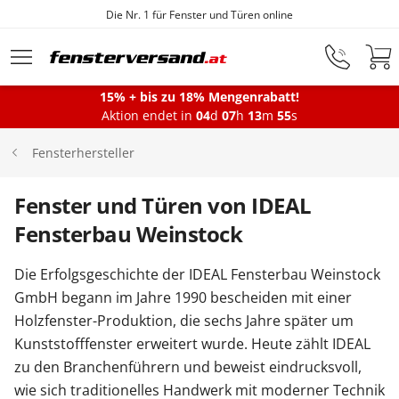
Die Nr. 1 für Fenster und Türen online
Zum Hauptinhalt springen
15% + bis zu 18% Mengenrabatt!
Aktion endet in
04
d
07
h
13
m
54
s
Fenster
Fensterhersteller
Balkontüren
Fenster und Türen von IDEAL
Fensterbau Weinstock
Terrassentüren
Die Erfolgsgeschichte der IDEAL Fensterbau Weinstock
GmbH begann im Jahre 1990 bescheiden mit einer
Haustüren
Holzfenster-Produktion, die sechs Jahre später um
Kunststofffenster erweitert wurde. Heute zählt IDEAL
zu den Branchenführern und beweist eindrucksvoll,
Sonnenschutz
wie sich traditionelles Handwerk mit moderner Technik