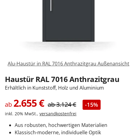
Zäune & Tore
Garagentore
Carports
Alu-Haustür in RAL 7016 Anthrazitgrau Außenansicht
Anmelden / Registrieren
Haustür RAL 7016 Anthrazitgrau
Erhältlich in Kunststoff, Holz und Aluminium
Kontakt / Hilfe
2.655
€
ab
ab
3.124
€
-15%
inkl. 20% MwSt.,
versandkostenfrei
Aus robusten, hochwertigen Materialien
Klassisch-moderne, individuelle Optik