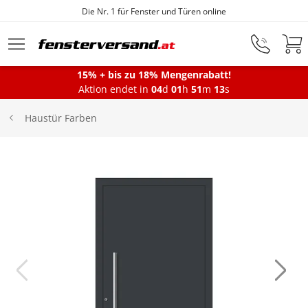
Die Nr. 1 für Fenster und Türen online
Zum Hauptinhalt springen
15% + bis zu 18% Mengenrabatt!
Aktion endet in
04
d
01
h
51
m
13
s
Fenster
Haustür Farben
Balkontüren
Terrassentüren
Haustüren
Sonnenschutz