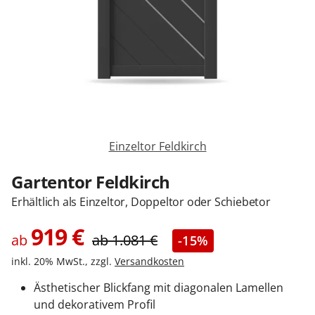
Zäune & Tore
Garagentore
Carports
Einzeltor Feldkirch
Anmelden / Registrieren
Gartentor Feldkirch
Erhältlich als Einzeltor, Doppeltor oder Schiebetor
Kontakt / Hilfe
919
€
ab
ab
1.081
€
-15%
inkl. 20% MwSt., zzgl.
Versandkosten
Ästhetischer Blickfang mit diagonalen Lamellen
und dekorativem Profil