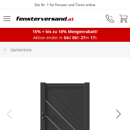
Die Nr. 1 für Fenster und Türen online
Zum Hauptinhalt springen
15% + bis zu 18% Mengenrabatt!
Aktion endet in
04
d
05
h
27
m
17
s
Fenster
Gartentore
Balkontüren
Terrassentüren
Haustüren
Sonnenschutz