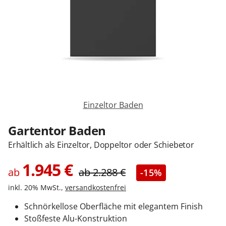
Zäune & Tore
Garagentore
Carports
Einzeltor Baden
Anmelden / Registrieren
Gartentor Baden
Erhältlich als Einzeltor, Doppeltor oder Schiebetor
Kontakt / Hilfe
1.945
€
ab
ab
2.288
€
-15%
inkl. 20% MwSt.,
versandkostenfrei
Schnörkellose Oberfläche mit elegantem Finish
Stoßfeste Alu-Konstruktion