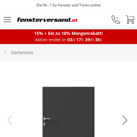
Die Nr. 1 für Fenster und Türen online
Zum Hauptinhalt springen
15% + bis zu 18% Mengenrabatt!
Aktion endet in
03
d
17
h
39
m
35
s
Fenster
Gartentore
Balkontüren
Terrassentüren
Haustüren
Sonnenschutz