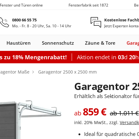
 Fenster und Türen online
Fensterfabrik seit 1872
Be
Zum Hauptinhalt springen
0800 66 55 75
Kostenlose Fach
Mo. - Fr. 8 - 20 Uhr, Sa. 10 - 14 Uhr
Jetzt Experten konta
Haustüren
Sonnenschutz
Zäune & Tore
Gara
is zu 18% Mengenrabatt!
Aktion endet in
03
d
20
Nebeneingangstüren
Dachfenster
Zäune
Optionen
Optionen
Zubehör
Optionen
Sch
ragentor Maße
Garagentor 2500 x 2500 mm
Garagentor elektrisch
Einzelcarport
Balkontürgrif
Terrassentür
Garagentor 2
Sektionaltor Oberflächenstruk
Doppelcarport
Abdeckleiste
Terrassen-Sc
Sektionaltor Lamellen
Doppelcarport mit Abstellrau
Balkontürko
Terrassentür
Erhältlich als Sektionaltor 
d
en Holz
llos
ustüren Holz
Holz-Alu
Faltschiebe­türen
Carports mit Abstellraum
Rolltore
Balkontüren Holz-
Fensterläden
Schiebetor
Aluminium­
Nebeneingangstür
Hebeschiebe­türen
Markisen
Balkontüren
Garagentor mit Tür
Carport Dacheindeckung
Dachfenster
Nebeneingangstür
Gartenzaun
Pergola
Montageset
Neb
S
859
€
Fenster
Alu
fenster
Stahl
Aluminium
ab
Holz
ab
1.011
€
Carport Beleuchtung
inkl. 20% MwSt., zzgl.
Versandk
en
n
onfigurieren
ieren
Rolltor konfigurieren
Konfigurieren
Konfigurieren
Konfigurieren
Konfigurieren
n
nfigurieren
Konfigurieren
K
Ideal für quadratisch
Nebeneingangstür konfiguriere