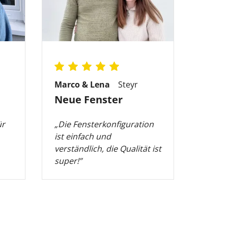
Marco & Lena
Steyr
Timo
Neue Fenster
Fens
ür
„Die Fensterkonfiguration
„Gute 
ist einfach und
Preis,
verständlich, die Qualität ist
Maße 
super!”
umges