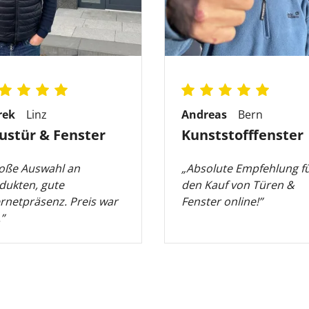
rek
Linz
Andreas
Bern
ustür & Fenster
Kunststofffenster
oße Auswahl an
„Absolute Empfehlung f
dukten, gute
den Kauf von Türen &
ernetpräsenz. Preis war
Fenster online!”
”