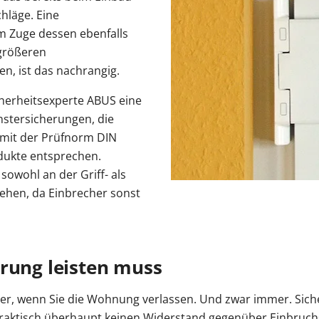
hläge. Eine
 Zuge dessen ebenfalls
 größeren
n, ist das nachrangig.
cherheitsexperte ABUS eine
nstersicherungen, die
mit der Prüfnorm DIN
dukte entsprechen.
sowohl an der Griff- als
sehen, da Einbrecher sonst
erung leisten muss
ster, wenn Sie die Wohnung verlassen. Und zwar immer. Siche
 praktisch überhaupt keinen Widerstand gegenüber Einbruc