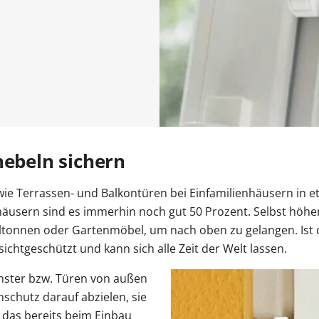
n
r Kosten
tenmarkise
ragentor Preise
errassentür Farben
Carport Kosten
Zaun Farben
Gelenkarmmarkise
Garagentor Farben
Carport oder Garage
Zäune Kosten
Rolladen nachrüsten
Pe
tür Farben
Kömmerling Fenster
Balkontür mit Rollladen
VEKA Fenster
Balkontür zweiflügelig
Sprossenfenster
ben
Haustür mit Seitenteil
Haustür mit Oberlicht
Haust
Entdecken 
Entdecken S
Entdecken 
Entdecken S
Entdecken S
 Anleitungen
Entdecken 
Carport aufbauen
Entdecken 
Aluminium
Entdecken 
hebeln sichern
sowie Terrassen- und Balkontüren bei Einfamilienhäusern in e
nhäusern sind es immerhin noch gut 50 Prozent. Selbst höh
ltonnen oder Gartenmöbel, um nach oben zu gelangen. Ist d
 sichtgeschützt und kann sich alle Zeit der Welt lassen.
nster bzw. Türen von außen
schutz darauf abzielen, sie
t das bereits beim Einbau