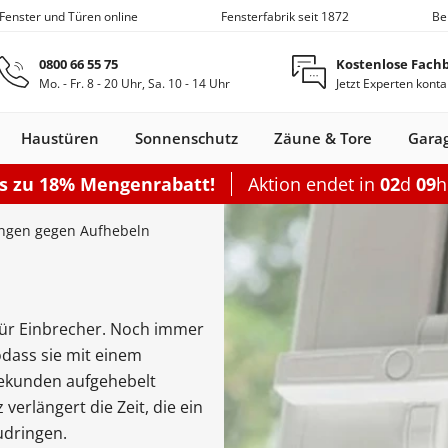
 Fenster und Türen online
Fensterfabrik seit 1872
Be
Zum Hauptinhalt springen
0800 66 55 75
Kostenlose Fach
Mo. - Fr. 8 - 20 Uhr, Sa. 10 - 14 Uhr
Jetzt Experten konta
Haustüren
Sonnenschutz
Zäune & Tore
Gara
is zu 18% Mengenrabatt!
Aktion endet in
02
d
09
Nebeneingangstüren
Dachfenster
Zäune
Optionen
Optionen
Zubehör
Optionen
Sch
ungen gegen Aufhebeln
Garagentor elektrisch
Einzelcarport
Balkontürgrif
Terrassentür
Sektionaltor Oberflächenstruk
Doppelcarport
Abdeckleiste
Terrassen-Sc
Sektionaltor Lamellen
Doppelcarport mit Abstellrau
Balkontürko
Terrassentür
 für Einbrecher. Noch immer
d
en Holz
llos
ustüren Holz
Holz-Alu
Faltschiebe­türen
Carports mit Abstellraum
Rolltore
Balkontüren Holz-
Fensterläden
Schiebetor
Aluminium­
Nebeneingangstür
Hebeschiebe­türen
Markisen
Balkontüren
Garagentor mit Tür
Carport Dacheindeckung
Dachfenster
Nebeneingangstür
Gartenzaun
Pergola
Montageset
Neb
S
odass sie mit einem
Fenster
Alu
fenster
Stahl
Aluminium
Holz
Carport Beleuchtung
ekunden aufgehebelt
en
n
onfigurieren
ieren
Rolltor konfigurieren
Konfigurieren
Konfigurieren
Konfigurieren
Konfigurieren
erlängert die Zeit, die ein
n
nfigurieren
Konfigurieren
K
udringen.
Nebeneingangstür konfiguriere