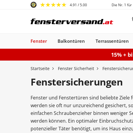
4.91
/ 5.00
Die Nr. 1 für
Fenster
Balkontüren
Terrassentüren
15% + b
Fenster
Balkontüren
Terrassentüren
Haustüren
Sonnenschutz
Gartentore
Garagentore
Carports
Startseite
Fenster Sicherheit
Fenstersicher
Fenstersicherungen
Fenster und Fenstertüren sind beliebte Ziele
Kunststofffenster
Haustüren
Balkontüren
Rollladen
Anbau Carports
PSK-Türen
Einzeltor
Sektionaltore
Kunststoff-Alu
Haustüren
Balkontüren
Raffstores
Carports freistehen
Smart-Slide
Haustüren
Holzfenster
Doppeltor
Balkontür
Außenro
Ha
werden sie oft nur unzureichend gesichert, s
Kunststoff
Kunststoff
Stahl-Alu
Fenster
Kunststoff-Alu
Aluminium
einfachen Schraubenzieher binnen weniger S
Konfigurieren
Sektionaltor konfigurieren
Konfigurieren
Gartentor konfigurier
Carport konfiguriere
Terrassentür k
Konfigur
werden können. Ein optimaler Einbruchschutz v
Fenster konfiguriere
Balkontür ko
potenzieller Täter benötigt, um ins Haus einz
Haustür konfigurieren