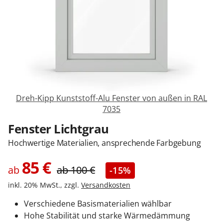
Zäune & Tore
Garagentore
Carports
Dreh-Kipp Kunststoff-Alu Fenster von außen in RAL
7035
Anmelden / Registrieren
Fenster Lichtgrau
Hochwertige Materialien, ansprechende Farbgebung
Kontakt / Hilfe
85
€
ab
ab
100
€
-15%
inkl. 20% MwSt., zzgl.
Versandkosten
Verschiedene Basismaterialien wählbar
Hohe Stabilität und starke Wärmedämmung