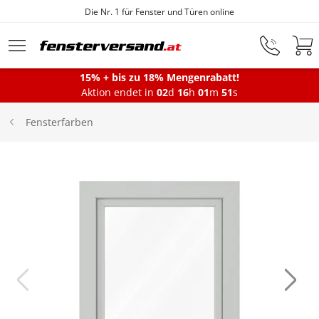
Die Nr. 1 für Fenster und Türen online
Zum Hauptinhalt springen
15% + bis zu 18% Mengenrabatt!
Aktion endet in
02
d
16
h
01
m
50
s
Fenster
Fensterfarben
Balkontüren
Terrassentüren
Haustüren
Sonnenschutz