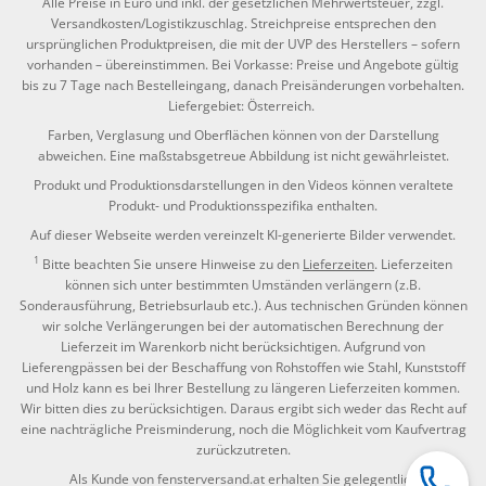
Alle Preise in Euro und inkl. der gesetzlichen Mehrwertsteuer, zzgl.
Versandkosten/Logistikzuschlag. Streichpreise entsprechen den
ursprünglichen Produktpreisen, die mit der UVP des Herstellers – sofern
vorhanden – übereinstimmen. Bei Vorkasse: Preise und Angebote gültig
bis zu 7 Tage nach Bestelleingang, danach Preisänderungen vorbehalten.
Liefergebiet: Österreich.
Farben, Verglasung und Oberflächen können von der Darstellung
abweichen. Eine maßstabsgetreue Abbildung ist nicht gewährleistet.
Produkt und Produktionsdarstellungen in den Videos können veraltete
Produkt- und Produktionsspezifika enthalten.
Auf dieser Webseite werden vereinzelt KI-generierte Bilder verwendet.
1
Bitte beachten Sie unsere Hinweise zu den
Lieferzeiten
. Lieferzeiten
können sich unter bestimmten Umständen verlängern (z.B.
Sonderausführung, Betriebsurlaub etc.). Aus technischen Gründen können
wir solche Verlängerungen bei der automatischen Berechnung der
Lieferzeit im Warenkorb nicht berücksichtigen. Aufgrund von
Lieferengpässen bei der Beschaffung von Rohstoffen wie Stahl, Kunststoff
und Holz kann es bei Ihrer Bestellung zu längeren Lieferzeiten kommen.
Wir bitten dies zu berücksichtigen. Daraus ergibt sich weder das Recht auf
eine nachträgliche Preisminderung, noch die Möglichkeit vom Kaufvertrag
zurückzutreten.
Als Kunde von fensterversand.at erhalten Sie gelegentlich