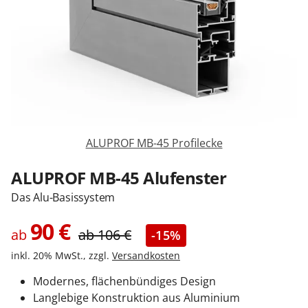
Zäune & Tore
Garagentore
Carports
ALUPROF MB-45 Profilecke
Anmelden / Registrieren
ALUPROF MB-45 Alufenster
Das Alu-Basissystem
Kontakt / Hilfe
90
€
ab
ab
106
€
-15%
inkl. 20% MwSt., zzgl.
Versandkosten
Modernes, flächenbündiges Design
Langlebige Konstruktion aus Aluminium